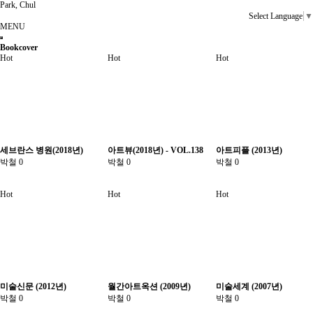
Park, Chul
Select Language
▼
MENU
Bookcover
Hot
Hot
Hot
세브란스 병원(2018년)
아트뷰(2018년) - VOL.138
아트피플 (2013년)
박철
0
박철
0
박철
0
Hot
Hot
Hot
미술신문 (2012년)
월간아트옥션 (2009년)
미술세계 (2007년)
박철
0
박철
0
박철
0