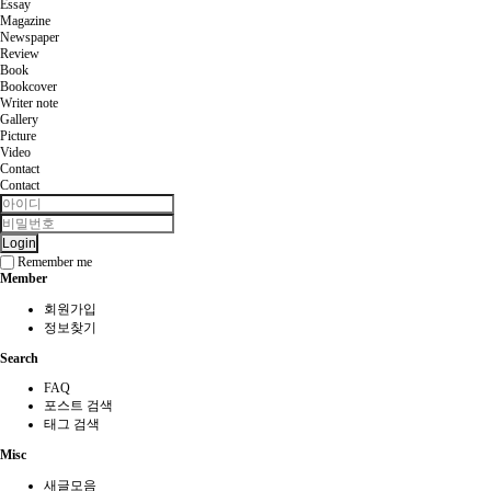
Essay
Magazine
Newspaper
Review
Book
Bookcover
Writer note
Gallery
Picture
Video
Contact
Contact
Login
Remember me
Member
회원가입
정보찾기
Search
FAQ
포스트 검색
태그 검색
Misc
새글모음