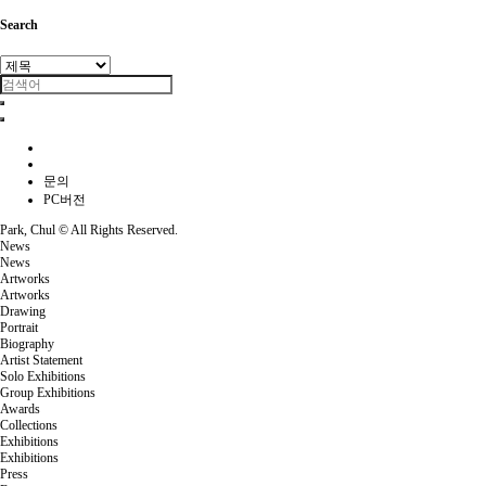
Search
문의
PC버전
Park, Chul ©
All Rights Reserved.
News
News
Artworks
Artworks
Drawing
Portrait
Biography
Artist Statement
Solo Exhibitions
Group Exhibitions
Awards
Collections
Exhibitions
Exhibitions
Press